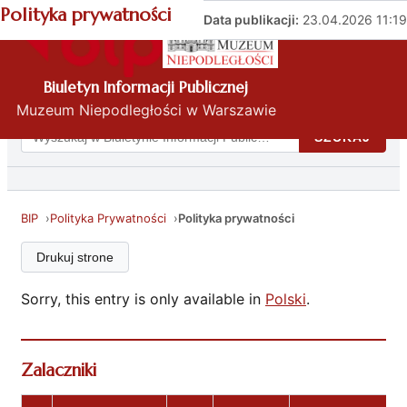
Polityka prywatności
Data publikacji:
23.04.2026 11:19
PL
Biuletyn Informacji Publicznej
Menu przedmiotowe
Muzeum Niepodległości w Warszawie
Szukaj
SZUKAJ
w
BIP:
BIP
Polityka Prywatności
Polityka prywatności
Drukuj strone
Sorry, this entry is only available in
Polski
.
Zalaczniki