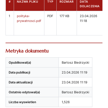
#
NAZWA PLIKU
TYP
ROZMIAR
DATA
D
DOLACZENIA
1
polityka-
PDF
177 KB
23.04.2026
B
prywatnosci.pdf
11:18
B
B
p
Metryka dokumentu
Opublikowal(a)
Bartosz Biedrzycki
Data publikacji
23.04.2026 11:19
Data aktualizacji
23.04.2026 11:19
Ostatnio edytowal(a)
Bartosz Biedrzycki
Liczba wyswietlen
1,526